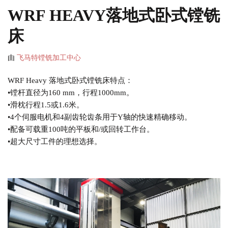
WRF HEAVY落地式卧式镗铣
床
由
飞马特镗铣加工中心
WRF Heavy 落地式卧式镗铣床特点：
•镗杆直径为160 mm，行程1000mm。
•滑枕行程1.5或1.6米。
•4个伺服电机和4副齿轮齿条用于Y轴的快速精确移动。
•配备可载重100吨的平板和/或回转工作台。
•超大尺寸工件的理想选择。