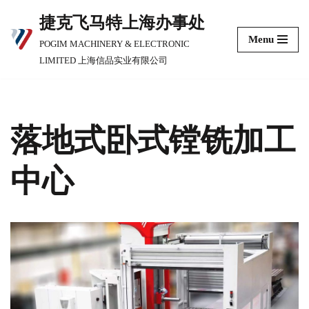
捷克飞马特上海办事处
跳
Menu
POGIM MACHINERY & ELECTRONIC
至
LIMITED 上海信品实业有限公司
正
文
落地式卧式镗铣加工
中心