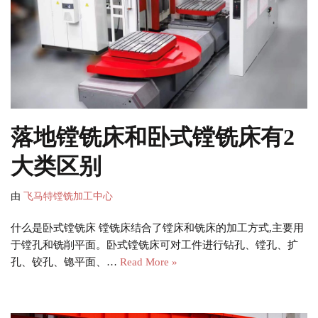
落地镗铣床和卧式镗铣床有2
大类区别
由
飞马特镗铣加工中心
什么是卧式镗铣床 镗铣床结合了镗床和铣床的加工方式,主要用
于镗孔和铣削平面。卧式镗铣床可对工件进行钻孔、镗孔、扩
孔、铰孔、锪平面、…
Read More »