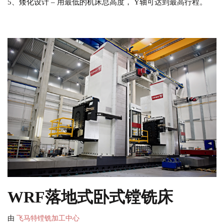
5、矮化设计 – 用最低的机床总高度， Y轴可达到最高行程。
WRF落地式卧式镗铣床
由
飞马特镗铣加工中心