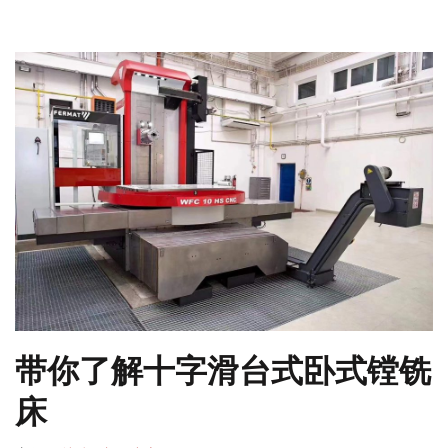
带你了解十字滑台式卧式镗铣
床