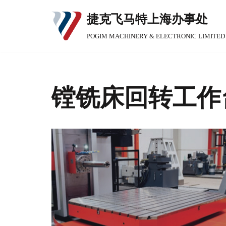
捷克飞马特上海办事处
跳
POGIM MACHINERY & ELECTRONIC LI
至
正
文
镗铣床回转工作