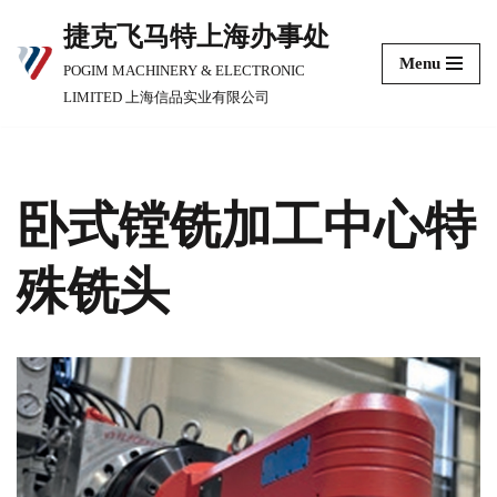
捷克飞马特上海办事处
跳
Menu
POGIM MACHINERY & ELECTRONIC
至
LIMITED 上海信品实业有限公司
正
文
卧式镗铣加工中心特
殊铣头